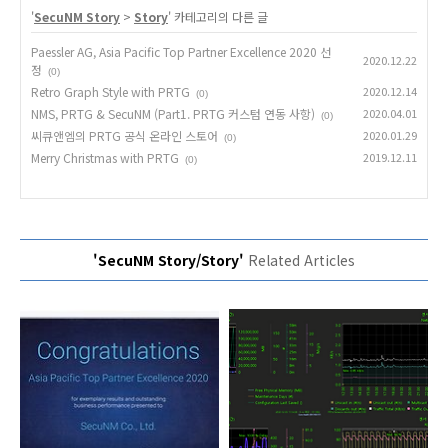
'
SecuNM Story
>
Story
' 카테고리의 다른 글
Paessler AG, Asia Pacific Top Partner Excellence 2020 선
2020.12.22
정
(0)
Retro Graph Style with PRTG
2020.12.14
(0)
NMS, PRTG & SecuNM (Part1. PRTG 커스텀 연동 사항)
2020.04.01
(0)
씨큐앤엠의 PRTG 공식 온라인 스토어
2020.01.29
(0)
Merry Christmas with PRTG
2019.12.11
(0)
'SecuNM Story/Story'
Related Articles