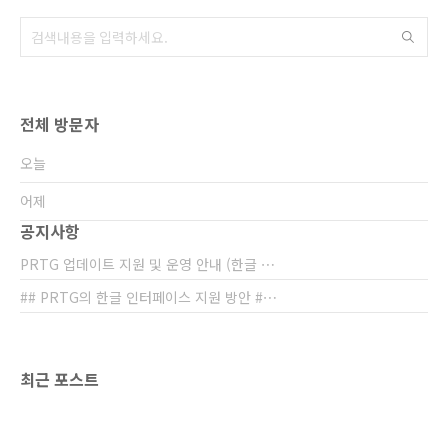
secunmblog.prtg.kr 요청 상황은, 고객사의 다
수의 AP운영 현황에서 불특정 다수의 접속 시
층..
전체 방문자
오늘
어제
공지사항
PRTG 업데이트 지원 및 운영 안내 (한글 ⋯
## PRTG의 한글 인터페이스 지원 방안 #⋯
최근 포스트