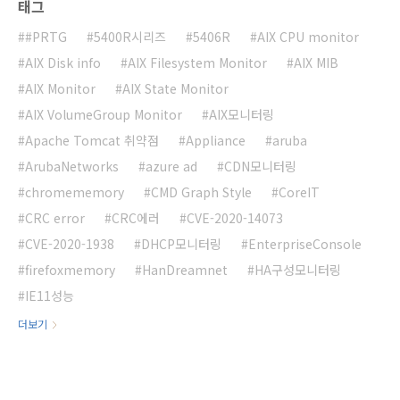
태그
#PRTG
5400R시리즈
5406R
AIX CPU monitor
AIX Disk info
AIX Filesystem Monitor
AIX MIB
AIX Monitor
AIX State Monitor
AIX VolumeGroup Monitor
AIX모니터링
Apache Tomcat 취약점
Appliance
aruba
ArubaNetworks
azure ad
CDN모니터링
chromememory
CMD Graph Style
CoreIT
CRC error
CRC에러
CVE-2020-14073
CVE-2020-1938
DHCP모니터링
EnterpriseConsole
firefoxmemory
HanDreamnet
HA구성모니터링
IE11성능
더보기