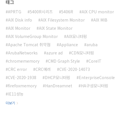
태그
#PRTG
5400R시리즈
5406R
AIX CPU monitor
AIX Disk info
AIX Filesystem Monitor
AIX MIB
AIX Monitor
AIX State Monitor
AIX VolumeGroup Monitor
AIX모니터링
Apache Tomcat 취약점
Appliance
aruba
ArubaNetworks
azure ad
CDN모니터링
chromememory
CMD Graph Style
CoreIT
CRC error
CRC에러
CVE-2020-14073
CVE-2020-1938
DHCP모니터링
EnterpriseConsole
firefoxmemory
HanDreamnet
HA구성모니터링
IE11성능
더보기