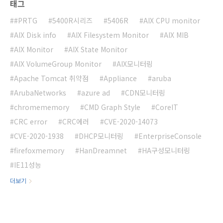
태그
#PRTG
5400R시리즈
5406R
AIX CPU monitor
AIX Disk info
AIX Filesystem Monitor
AIX MIB
AIX Monitor
AIX State Monitor
AIX VolumeGroup Monitor
AIX모니터링
Apache Tomcat 취약점
Appliance
aruba
ArubaNetworks
azure ad
CDN모니터링
chromememory
CMD Graph Style
CoreIT
CRC error
CRC에러
CVE-2020-14073
CVE-2020-1938
DHCP모니터링
EnterpriseConsole
firefoxmemory
HanDreamnet
HA구성모니터링
IE11성능
더보기