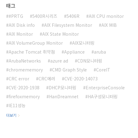
태그
#PRTG
5400R시리즈
5406R
AIX CPU monitor
AIX Disk info
AIX Filesystem Monitor
AIX MIB
AIX Monitor
AIX State Monitor
AIX VolumeGroup Monitor
AIX모니터링
Apache Tomcat 취약점
Appliance
aruba
ArubaNetworks
azure ad
CDN모니터링
chromememory
CMD Graph Style
CoreIT
CRC error
CRC에러
CVE-2020-14073
CVE-2020-1938
DHCP모니터링
EnterpriseConsole
firefoxmemory
HanDreamnet
HA구성모니터링
IE11성능
더보기