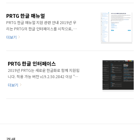
의 변경이 되는 것이 아닌, 다층 구조의 파라미터
v19.4.54.1506 을 기준으로 개선되고 보다 유
값의 호출과 반영, 그리고 상태변화의 따른 메세
연한 한글 인터페이스를 지원합니다. PRTG
지 구문열들을 조정하였습니다. 매뉴얼..
PRTG 한글 매뉴얼
v19.4.54.1506은 보안 및 기능의 향상된 다수
PRTG 한글 매뉴얼 지원 관련 안내 2019년 우
의 업데이트를 포함하고 있습니다. 그러다 보니,
리는 PRTG의 한글 인터페이스를 시작으로, 두
기존 언어 영역도 많은 부분이 수정되었습니다.
번째 프로젝트의 한글 매뉴얼 관련 지원 사항을
더보기
PRTG Version History 참조 대략, 585개의 언
추진하고 있습니다. PRTG 한글 인터페이스
어 구문열이 수정 조치 되었으며, PRTG의 메세
PRTG 한글 인터페이스 2019년 PRTG는 새로
지 / 알람 / API 호출과 같은 파라미터의 자리값
운 한글화로 함께 지원됩니다. 적용 가능 버전
인 Placeholder의 구문열도 많은 부분이 수정
v19.2.50.2842 이상 "우리는 앞서 PRTG를 구
보완되었습니다..
PRTG 한글 인터페이스
축하고 지원하는데 있어, 각 IT분야의 전문가와
2019년 PRTG는 새로운 한글화로 함께 지원됩
커뮤니케이션의 문제시 될 사항은 없었습니다. ​
니다. 적용 가능 버전 v19.2.50.2842 이상 "우
하.. secunmblog.prtg.kr 그리고, 오는 10월의
리는 앞서 PRTG를 구축하고 지원하는데 있어,
조금은 특별한 날을 기준으로 배포하고 업데이
더보기
각 IT분야의 전문가와 커뮤니케이션의 문제시 될
트를 준비를 하고 있습니다. 그간 한글 매뉴얼은
사항은 없었습니다. ​ 하지만, 이제 급변화하는 업
시스템 구축 이후로, 구축사 위주의 덤프샷과 간
무 환경과 인식에 무관하지 않다는 것을 새삼 느
편 운영 매뉴얼로 제공했으나, 이제 정식 PRTG
끼게 되었습니다. ​ IT분야 역시, 이제 새로운 업
한글 매뉴얼을 지원을 ..
무환경의 주52시간의 근무제와 최저임금의 가
파른 인상은 곧 경영 방침에 대한 관리자의 깊은
고민이 되며 이로 인한 근무 환경과 부족한 인력
에 대한 사항은, 각 기 전문화된 IT분야의 인력을
검색
적재적소에 배치하지 못 하는 부분에도 대안을